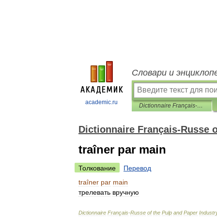
Словари и энциклоп
academic.ru
Dictionnaire Français-Russe of the Pulp and Paper Industry
Dictionnaire Français-Russe o
traîner par main
Толкование
Перевод
traîner
par
main
трелевать
вручную
Dictionnaire
Français
-
Russe
of
the
Pulp
and
Paper
Industr