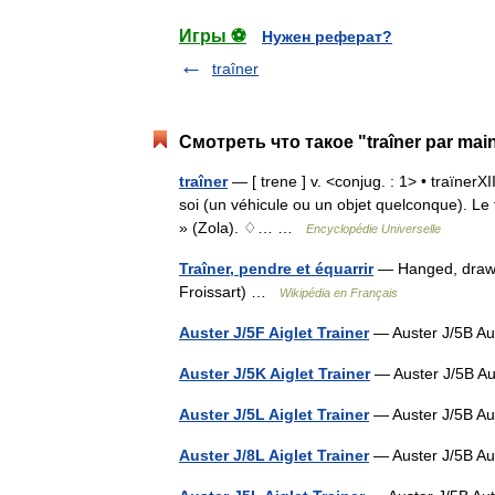
Игры ⚽
Нужен реферат?
traîner
Смотреть что такое "traîner par mai
traîner
— [ trene ] v. <conjug. : 1> • traïnerXII
soi (un véhicule ou un objet quelconque). Le 
» (Zola). ♢… …
Encyclopédie Universelle
Traîner, pendre et équarrir
— Hanged, drawn
Froissart) …
Wikipédia en Français
Auster J/5F Aiglet Trainer
— Auster J/5B Au
Auster J/5K Aiglet Trainer
— Auster J/5B Au
Auster J/5L Aiglet Trainer
— Auster J/5B Au
Auster J/8L Aiglet Trainer
— Auster J/5B Au