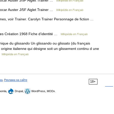
ocar Auster J/5F Aiglet Trainer …
Wikipédia en Français
ocar Auster J/5F Aiglet Trainer …
Wikipédia en Français
es, voir Trainer. Carolyn Trainer Personnage de fiction …
es Création 1968 Fiche d’identité …
Wikipédia en Français
que du glissando Un glissando ou glissato (du français
 origine italienne qui désigne soit un glissement continu d une
…
Wikipédia en Français
ка
,
Реклама на сайте
18+
omla,
Drupal,
WordPress, MODx.