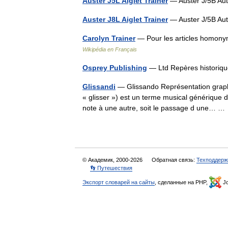
Auster J5L Aiglet Trainer
— Auster J/5B Aut
Auster J8L Aiglet Trainer
— Auster J/5B Aut
Carolyn Trainer
— Pour les articles homonym
Wikipédia en Français
Osprey Publishing
— Ltd Repères historiqu
Glissandi
— Glissando Représentation graphi
« glisser ») est un terme musical générique d
note à une autre, soit le passage d une… 
© Академик, 2000-2026
Обратная связь:
Техподдерж
👣 Путешествия
Экспорт словарей на сайты
, сделанные на PHP,
Jo