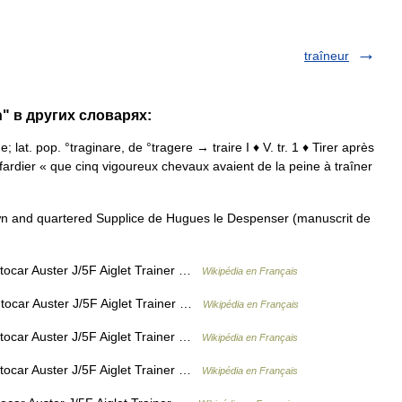
traîneur
n" в других словарях:
e; lat. pop. °traginare, de °tragere → traire I ♦ V. tr. 1 ♦ Tirer après
fardier « que cinq vigoureux chevaux avaient de la peine à traîner
 and quartered Supplice de Hugues le Despenser (manuscrit de
tocar Auster J/5F Aiglet Trainer …
Wikipédia en Français
tocar Auster J/5F Aiglet Trainer …
Wikipédia en Français
tocar Auster J/5F Aiglet Trainer …
Wikipédia en Français
tocar Auster J/5F Aiglet Trainer …
Wikipédia en Français