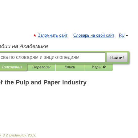
Запомнить сайт
Словарь на свой сайт
RU
едии на Академике
Найти!
Толкования
Переводы
Книги
Игры ⚽
f the Pulp and Paper Industry
y
.
S
.
V
.
Bakhmutov
.
2009
.